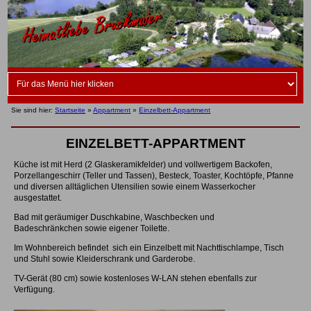
Sie sind hier:
Startseite
»
Appartment
»
Einzelbett-Appartment
EINZELBETT-APPARTMENT
Küche ist mit Herd (2 Glaskeramikfelder) und vollwertigem Backofen,
Porzellangeschirr (Teller und Tassen), Besteck, Toaster, Kochtöpfe, Pfanne
und diversen alltäglichen Utensilien sowie einem Wasserkocher
ausgestattet.
Bad mit geräumiger Duschkabine, Waschbecken und
Badeschränkchen sowie eigener Toilette.
Im Wohnbereich befindet sich ein Einzelbett mit Nachttischlampe, Tisch
und Stuhl sowie Kleiderschrank und Garderobe.
TV-Gerät (80 cm) sowie kostenloses W-LAN stehen ebenfalls zur
Verfügung.